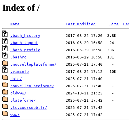
Index of /
Name
Last modified
Size
De
.bash_history
.bash_logout
.bash_profile
.bashrc
.nouvelleplateforme/
.viminfo
data/
nouvelleplateforme/
oldwww/
plateforme/
vtc.coursweb.fr/
www/